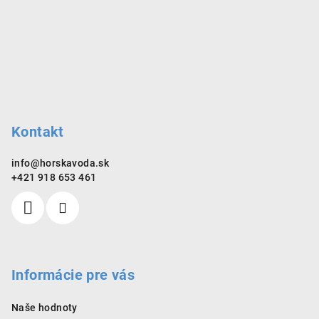
á
hviezdičiek.
hviezdičiek.
p
ä
t
i
e
Kontakt
info
@
horskavoda.sk
+421 918 653 461
Informácie pre vás
Naše hodnoty