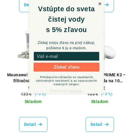
×
produktu
produktu
Detail
Detail
Vstúpte do sveta
je
je
5,0
4,9
čistej vody
z
z
5
5
s 5% zľavou
hviezdičiek.
hviezdičiek.
Získaj svoju zľavu na prvý nákup,
pošleme ti ju e‑mailom.
Získať zľavu
Maunawai PI®PRIME K2 –
Maunawai PI®PRIME K2 –
Prihlásením súhlasíte so zasielaním
filtračná sada na 10
filtračná sada na 10
obchodných oznámení a so spracovaním
osobných údajov.
mesiacov používania
mesiacov používania
129 €
129 €
Powered by
Leadhub
.
(guľatá verzia)
(plochá verzia)
133 €
133 €
(–3 %)
(–3 %)
Skladom
Skladom
Priemerné
Priemerné
hodnotenie
hodnotenie
produktu
produktu
Detail
Detail
je
je