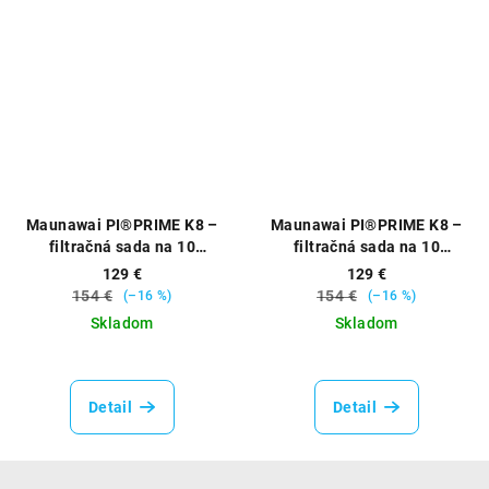
4,9
4,6
z
z
5
5
hviezdičiek.
hviezdičiek.
Maunawai PI®PRIME K8 –
Maunawai PI®PRIME K8 –
filtračná sada na 10
filtračná sada na 10
mesiacov používania
mesiacov používania
129 €
129 €
(guľatá verzia)
(plochá verzia)
154 €
154 €
(–16 %)
(–16 %)
Skladom
Skladom
Priemerné
Priemerné
hodnotenie
hodnotenie
produktu
produktu
Detail
Detail
je
je
4,8
4,9
z
z
Z
5
5