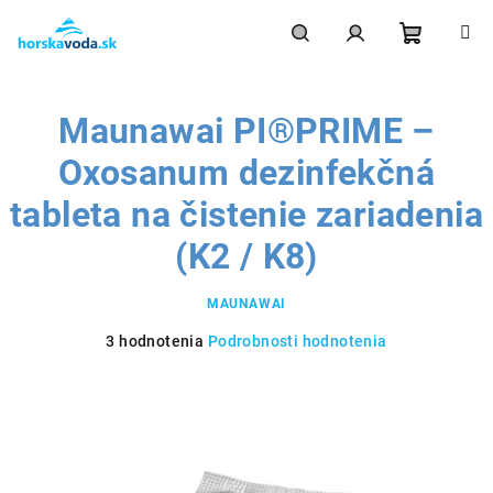
Prejsť
na
obsah
Nákupn
Hľadať
Prihlásenie
Maunawai PI®PRIME –
košík
Oxosanum dezinfekčná
tableta na čistenie zariadenia
(K2 / K8)
MAUNAWAI
Priemerné
3 hodnotenia
Podrobnosti hodnotenia
hodnotenie
produktu
je
4,7
z
5