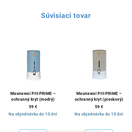
Súvisiaci tovar
Maunawai PI®PRIME –
Maunawai PI®PRIME –
ochranný kryt (modrý)
ochranný kryt (pieskový)
59 €
59 €
Na objednávku do 10 dní
Na objednávku do 10 dní
Priemerné
Priemerné
hodnotenie
hodnotenie