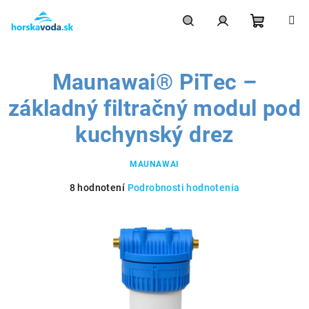
Prejsť
na
obsah
Nákupn
Hľadať
Prihlásenie
Maunawai® PiTec –
košík
základný filtračný modul pod
kuchynský drez
MAUNAWAI
Priemerné
8 hodnotení
Podrobnosti hodnotenia
hodnotenie
produktu
je
5,0
z
5
hviezdičiek.