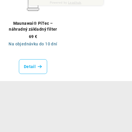
Powered by
Leadhub
.
Maunawai® PiTec –
náhradný základný filter
69 €
Na objednávku do 10 dní
Priemerné
hodnotenie
produktu
Detail
je
5,0
z
Z
5
á
hviezdičiek.
p
ä
t
i