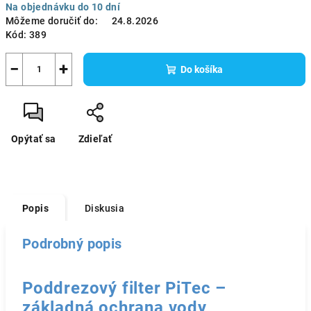
Na objednávku do 10 dní
cena:
Môžeme doručiť do:
24.8.2026
Kód:
389
−
+
Do košíka
Opýtať sa
Zdieľať
Popis
Diskusia
Podrobný popis
Poddrezový filter PiTec –
základná ochrana vody